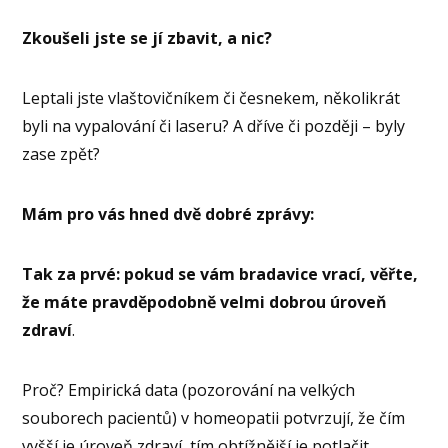
Zkoušeli jste se jí zbavit, a nic?
Leptali jste vlaštovičníkem či česnekem, několikrát
byli na vypalování či laseru? A dříve či později – byly
zase zpět?
Mám pro vás hned dvě dobré zprávy:
Tak za prvé: pokud se vám bradavice vrací, věřte,
že máte pravděpodobně velmi dobrou úroveň
zdraví
.
Proč? Empirická data (pozorování na velkých
souborech pacientů) v homeopatii potvrzují, že čím
vyšší je úroveň zdraví, tím obtížnější je potlačit