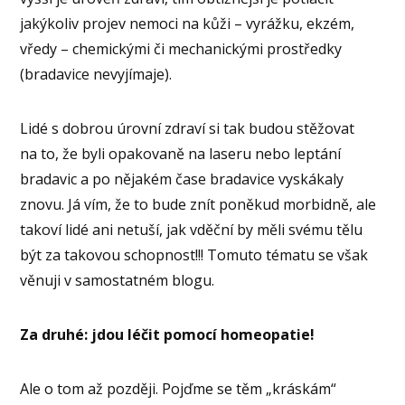
jakýkoliv projev nemoci na kůži – vyrážku, ekzém,
vředy – chemickými či mechanickými prostředky
(bradavice nevyjímaje).
Lidé s dobrou úrovní zdraví si tak budou stěžovat
na to, že byli opakovaně na laseru nebo leptání
bradavic a po nějakém čase bradavice vyskákaly
znovu. Já vím, že to bude znít poněkud morbidně, ale
takoví lidé ani netuší, jak vděční by měli svému tělu
být za takovou schopnost!!! Tomuto tématu se však
věnuji v samostatném blogu.
Za druhé: jdou léčit pomocí homeopatie!
Ale o tom až později. Pojďme se těm „kráskám“