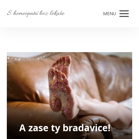
S homeopatií bez lékaře
MENU
A zase ty bradavice!