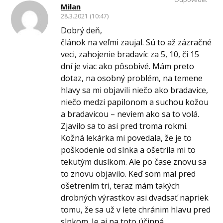
Milan
28.3.2021 (10:47)
Dobrý deň,
článok na veľmi zaujal. Sú to až zázračné
veci, zahojenie bradavíc za 5, 10, či 15
dní je viac ako pôsobivé. Mám preto
dotaz, na osobný problém, na temene
hlavy sa mi objavili niečo ako bradavice,
niečo medzi papilonom a suchou kožou
a bradavicou – neviem ako sa to volá.
Zjavilo sa to asi pred troma rokmi.
Kožná lekárka mi povedala, že je to
poškodenie od slnka a ošetrila mi to
tekutým dusíkom. Ale po čase znovu sa
to znovu objavilo. Keď som mal pred
ošetrením tri, teraz mám takých
drobných výrastkov asi dvadsať napriek
tomu, že sa už v lete chránim hlavu pred
slnkom. Je aj na toto účinná