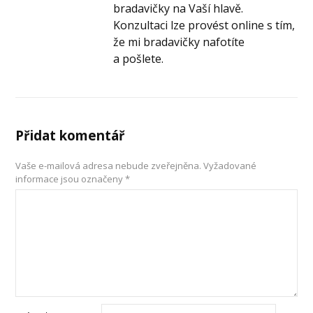
bradavičky na Vaší hlavě.
Konzultaci lze provést online s tím,
že mi bradavičky nafotíte
a pošlete.
Přidat komentář
Vaše e-mailová adresa nebude zveřejněna.
Vyžadované
informace jsou označeny
*