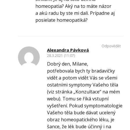
homeopatia? Aký na to máte názor
a akú radu by ste mi dali. Prípadne aj
posielate homeopatiká?
Odpovědět
Alexandra Pávková
28.3.2021 (11:07)
Dobrý den, Milane,
potřebovala bych ty bradavičky
vidět a potom vidět Vás se všemi
ostatními symptomy Vašeho těla
(viz stránka „Konzultace“ na mém
webu). Tomu se říká vstupní
vyšetření. Pokud symptomatologie
Vašeho těla bude dávat ucelený
obraz homeopatického léku, je
šance, že lék bude účinný i na