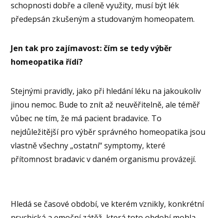
schopnosti dobře a cíleně využity, musí být lék
předepsán zkušeným a studovaným homeopatem.
Jen tak pro zajímavost: čím se tedy výběr
homeopatika řídí?
Stejnými pravidly, jako při hledání léku na jakoukoliv
jinou nemoc. Bude to znít až neuvěřitelně, ale téměř
vůbec ne tím, že má pacient bradavice. To
nejdůležitější pro výběr správného homeopatika jsou
vlastně všechny „ostatní“ symptomy, které
přítomnost bradavic v daném organismu provázejí.
Hledá se časové období, ve kterém vznikly, konkrétní
psychická a emoční zátěž, která toto období mohla