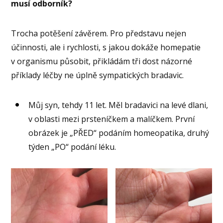
musí odborník?
Trocha potěšení závěrem. Pro představu nejen
účinnosti, ale i rychlosti, s jakou dokáže homepatie
v organismu působit, přikládám tři dost názorné
příklady léčby ne úplně sympatických bradavic.
Můj syn, tehdy 11 let. Měl bradavici na levé dlani,
v oblasti mezi prsteníčkem a malíčkem. První
obrázek je „PŘED“ podáním homeopatika, druhý
týden „PO“ podání léku.