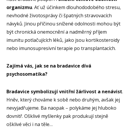
organizmu
. Ať už účinkem dlouhododobého stresu,
nevhodné životosprávy či špatných stravovacích
návyků. Jinou příčinou snížené odolnosti mohou být
být chronická onemocnění a nadměrný příjem
imunitu potlačujících léků, jako jsou kortikosteroidy
nebo imunosupresivní terapie po transplantacích.
Zajímá vás, jak se na bradavice dívá
psychosomatika?
Bradavice symbolizují vnitřní žárlivost a nenávist
.
Hněv, který chováme k sobě nebo druhým, avšak jej
nevyjadřujeme. Ba naopak – polykáme jej hluboko
dovnitř. Ošklivé myšlenky pak produkují stejně
ošklivé věci i na těle…