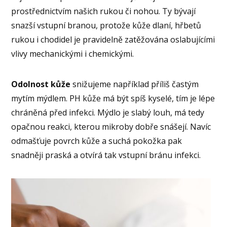
prostřednictvím našich rukou či nohou. Ty bývají
snazší vstupní branou, protože kůže dlaní, hřbetů
rukou i chodidel je pravidelně zatěžována oslabujícími
vlivy mechanickými i chemickými.
Odolnost kůže
snižujeme například příliš častým
mytím mýdlem. PH kůže má být spíš kyselé, tím je lépe
chráněná před infekci. Mýdlo je slabý louh, má tedy
opačnou reakci, kterou mikroby dobře snášejí. Navíc
odmašťuje povrch kůže a suchá pokožka pak
snadněji praská a otvírá tak vstupní bránu infekci.