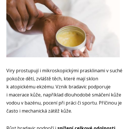
Viry prostupují i mikroskopickými prasklinami v suché
pokožce dětí, zvláště těch, které mají sklon
k atopickému ekzému. Vznik bradavic podporuje
i macerace kůže, například dlouhodobé smáčení kůže
vodou v bazénu, pocení při práci či sportu. Příčinou je
často i mechanická zátěž kůže.
Růst bradavic podpoří i
snížení celkové odolnosti