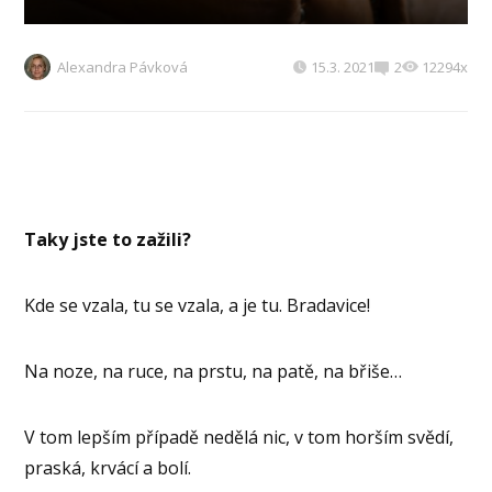
Alexandra Pávková
15.3. 2021
2
12294x
Taky jste to zažili?
Kde se vzala, tu se vzala, a je tu. Bradavice!
Na noze, na ruce, na prstu, na patě, na břiše…
V tom lepším případě nedělá nic, v tom horším svědí,
praská, krvácí a bolí.