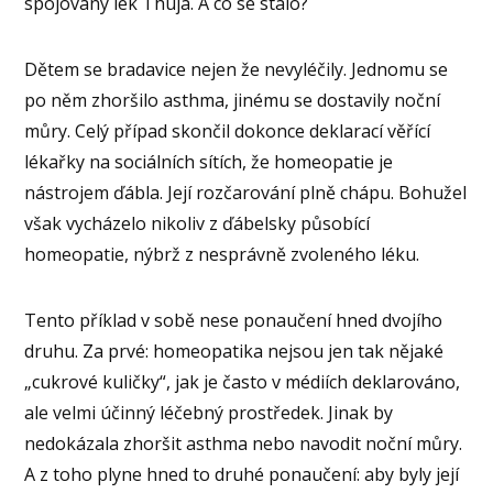
spojovaný lék Thuja. A co se stalo?
Dětem se bradavice nejen že nevyléčily. Jednomu se
po něm zhoršilo asthma, jinému se dostavily noční
můry. Celý případ skončil dokonce deklarací věřící
lékařky na sociálních sítích, že homeopatie je
nástrojem ďábla. Její rozčarování plně chápu. Bohužel
však vycházelo nikoliv z ďábelsky působící
homeopatie, nýbrž z nesprávně zvoleného léku.
Tento příklad v sobě nese ponaučení hned dvojího
druhu. Za prvé: homeopatika nejsou jen tak nějaké
„cukrové kuličky“, jak je často v médiích deklarováno,
ale velmi účinný léčebný prostředek. Jinak by
nedokázala zhoršit asthma nebo navodit noční můry.
A z toho plyne hned to druhé ponaučení: aby byly její