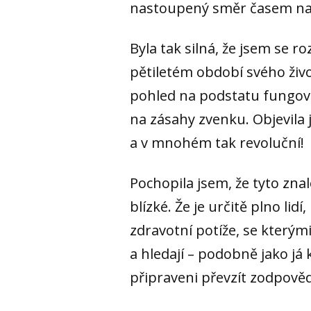
nastoupený směr časem nab
Byla tak silná, že jsem se 
pětiletém období svého živ
pohled na podstatu fungová
na zásahy zvenku. Objevila
a v mnohém tak revoluční!
Pochopila jsem, že tyto znal
blízké. Že je určitě plno lid
zdravotní potíže, se kterým
a hledají – podobně jako já 
připraveni převzít zodpověd