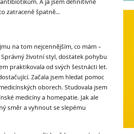
antibiotikům. A já jsem definitivně
ěco zatraceně špatně…
 újmu na tom nejcennějším, co mám –
 Správný životní styl, dostatek pohybu
em praktikovala od svých šestnácti let.
dostačující. Začala jsem hledat pomoc
“ medicínských oborech. Studovala jsem
čínské medicíny a homepatie. Jak ale
vný směr a vyhnout se slepému