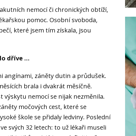
akutních nemocí či chronických obtíží,
 lékařskou pomoc. Osobní svoboda,
pečí, které jsem tím získala, jsou
o dříve …
mi angínami, záněty dutin a průdušek.
měsících brala i dvakrát měsíčně.
 výskytu nemocí se nijak nezměnila.
záněty močových cest, které se
vysoké škole se přidaly ledviny. Poslední
ve svých 32 letech: to už lékaři museli