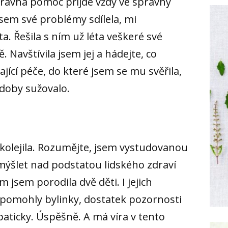
 správná pomoc přijde vždy ve správný
sem své problémy sdílela, mi
 Řešila s ním už léta veškeré své
. Navštívila jsem jej a hádejte, co
jící péče, do které jsem se mu svěřila,
 doby sužovalo.
olejila. Rozumějte, jsem vystudovanou
mýšlet nad podstatou lidského zdraví
m jsem porodila dvě děti. I jejich
epomohly bylinky, dostatek pozornosti
paticky. Úspěšně. A má víra v tento