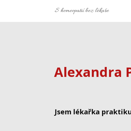
S homeopatií bez lékaře
Alexandra 
Jsem lékařka praktiku