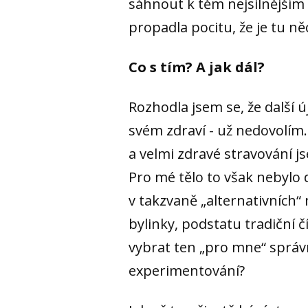
sáhnout k těm nejsilnějším 
propadla pocitu, že je tu n
Co s tím? A jak dál?
Rozhodla jsem se, že další
svém zdraví - už nedovolím.
a velmi zdravé stravování js
Pro mé tělo to však nebylo 
v takzvaně „alternativních
bylinky, podstatu tradiční 
vybrat ten „pro mne“ sprá
experimentování?