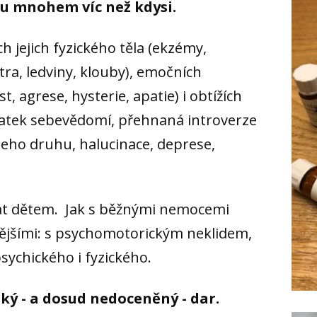
ou mnohem víc než kdysi.
h jejich fyzického těla (ekzémy,
átra, ledviny, klouby), emočních
t, agrese, hysterie, apatie) i obtížích
tatek sebevědomí, přehnaná introverze
šeho druhu, halucinace, deprese,
at dětem. Jak s běžnými nemocemi
nějšími: s psychomotorickým neklidem,
sychického i fyzického.
ký - a dosud nedoceněný - dar.