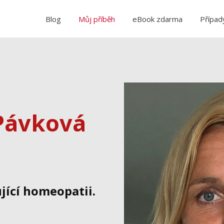
Blog
Můj příběh
eBook zdarma
Případ
Pávková
jící homeopatii.