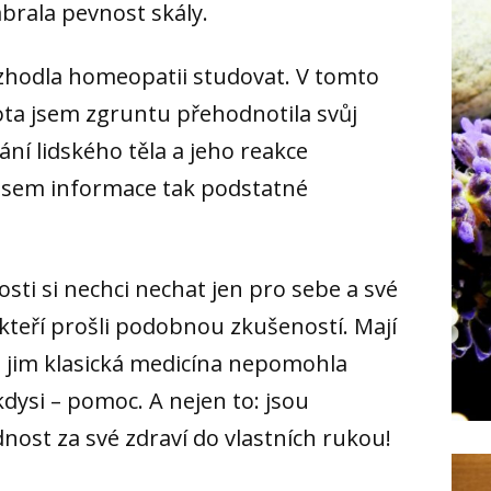
rala pevnost skály.
rozhodla homeopatii studovat. V tomto
ota jsem zgruntu přehodnotila svůj
ní lidského těla a jeho reakce
 jsem informace tak podstatné
osti si nechci nechat jen pro sebe a své
í, kteří prošli podobnou zkušeností. Mají
i jim klasická medicína nepomohla
kdysi – pomoc. A nejen to: jsou
nost za své zdraví do vlastních rukou!