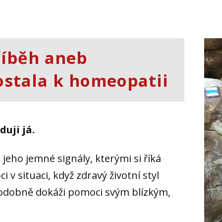
říběh aneb
ostala k homeopatii
uji já.
jeho jemné signály, kterými si říká
v situaci, když zdravý životní styl
 Podobně dokáži pomoci svým blízkým,