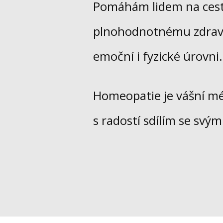
Pomáhám lidem na cestě
plnohodnotnému zdraví
emoční i fyzické úrovni.
Homeopatie je vášní méh
s radostí sdílím se svými