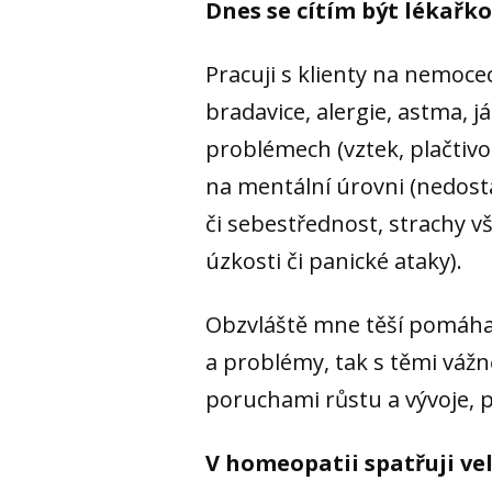
Dnes se cítím být lékařk
Pracuji s klienty na nemocec
bradavice, alergie, astma, j
problémech (vztek, plačtivos
na mentální úrovni (nedos
či sebestřednost, strachy v
úzkosti či panické ataky).
Obzvláště mne těší pomáh
a problémy, tak s těmi váž
poruchami růstu a vývoje, p
V homeopatii spatřuji vel